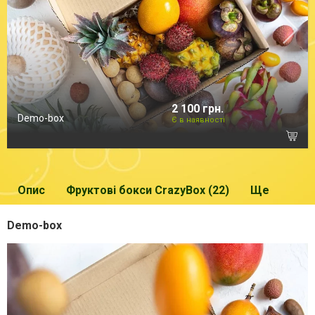
2 100 грн.
Demo-box
Є в наявності
Опис
Фруктові бокси CrazyBox (22)
Ще
Demo-box