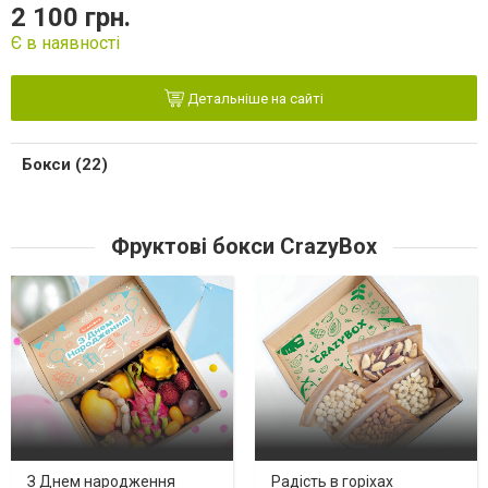
2 100 грн.
Є в наявності
Детальніше на сайті
Бокси (22)
Фруктові бокси CrazyBox
З Днем народження
Радість в горіхах