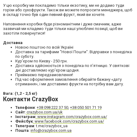
У цю коробку ми покладемо тільки екзотику, ми не додамо туди
горіхи або сухофрукти. Також ви можете попросити менеджера, щоб
в складі точно був один певний фрукт, який ви хочете.
Наповнення коробки буде різноманітним і дуже смачним, адже
зазвичай ми кладемо туди тільки наші улюблені позиції, щоб ви
захотіли повернутися!
Доставка
Новою поштою по всій Україні
Доставка за тарифами "Нової Пошти". Відправки з понеділка
по суботу.
Кур'єром по Києву - 250 грн.
Доставка здійснюється з понеділка по пʼятницю. У святкові
дні доставляємо кур’єром щодня.
Приймаємо передзамовлення!
Під час оформлення замовлення обирайте бажану «дату
отримання», і ми доставимо фрукти на потрібну вам дату.
Вага: (1,2 - 2,5 кг)
Контакти CrazyBox
Телефони
:
+38 098 222 37 50
,
+38 050 501 71 19
Сайт
:
crazybox.com.ua/uk
Інстаграм
: www.instagram.com/crazybox.com.ua/
Фейсбук
: www.facebook.com/crazybox.com.ua/
Телеграм
: t.me/crazybox_ua
Пошта
:
info@crazybox.com.ua