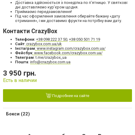
Доставка здійснюється з понеділка по пʼятницю. У святкові
дні доставляємо кур’єром щодня.
Приймаємо передзамовлення!
Під час оформлення замовлення обирайте бажану «дату
отримання», і ми доставимо фрукти на потрібну вам дату.
Контакти CrazyBox
Телефони
:
+38 098 222 37 50
,
+38 050 501 71 19
Сайт
:
crazybox.com.ua/uk
Інстаграм
: www.instagram.com/crazybox.com.ua/
Фейсбук
: www.facebook.com/crazybox.com.ua/
Телеграм
: t.me/crazybox_ua
Пошта
:
info@crazybox.com.ua
3 950 грн.
Есть в наличии
Подробнее на сайте
Бокси (22)