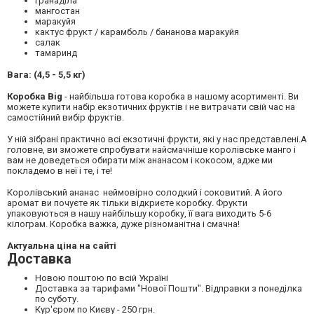
гранаділа
мангостан
маракуйя
кактус фрукт / карамболь / бананова маракуйя
салак
тамаринд
Вага: (4,5 - 5,5 кг)
Коробка
Big
- найбільша готова коробка в нашому асортименті. Ви
можете купити набір екзотичних фруктів і не витрачати свій час на
самостійний вибір фруктів.
У ній зібрані практично всі екзотичні фрукти, які у нас представлені.А
головне, ви зможете спробувати найсмачніше королівське манго і
вам не доведеться обирати між ананасом і кокосом, адже ми
покладемо в неї і те, і те!
Королівський ананас неймовірно солодкий і соковитий. А його
аромат ви почуєте як тільки відкриєте коробку. Фрукти
упаковуються в нашу найбільшу коробку, її вага виходить 5-6
кілограм. Коробка важка, дуже різноманітна і смачна!
Актуальна ціна на сайті
Доставка
Новою поштою по всій Україні
Доставка за тарифами "Нової Пошти". Відправки з понеділка
по суботу.
Кур'єром по Києву - 250 грн.