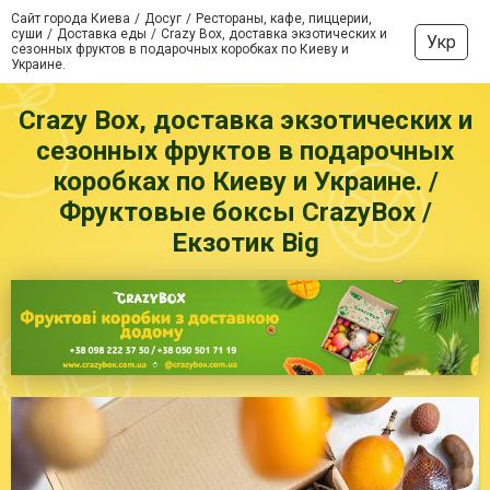
Сайт города Киева
Досуг
Рестораны, кафе, пиццерии,
суши
Доставка еды
Crazy Box, доставка экзотических и
Укр
сезонных фруктов в подарочных коробках по Киеву и
Украине.
Crazy Box, доставка экзотических и
сезонных фруктов в подарочных
коробках по Киеву и Украине. /
Фруктовые боксы CrazyBox /
Екзотик Big