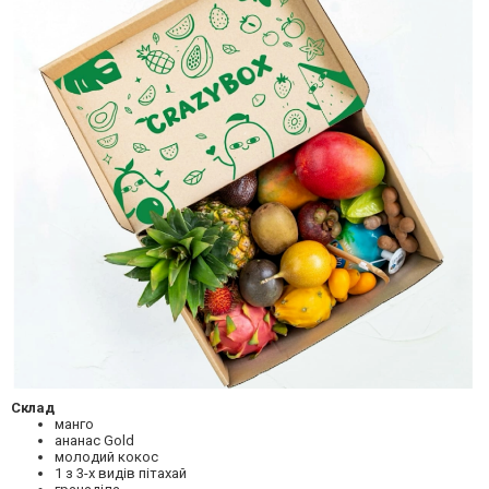
Склад
манго
ананас Gold
молодий кокос
1 з 3-х видів пітахай