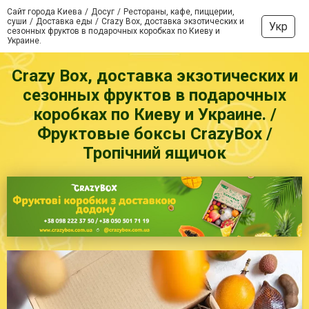
Сайт города Киева
Досуг
Рестораны, кафе, пиццерии,
суши
Доставка еды
Crazy Box, доставка экзотических и
Укр
сезонных фруктов в подарочных коробках по Киеву и
Украине.
Crazy Box, доставка экзотических и
сезонных фруктов в подарочных
коробках по Киеву и Украине. /
Фруктовые боксы CrazyBox /
Тропічний ящичок