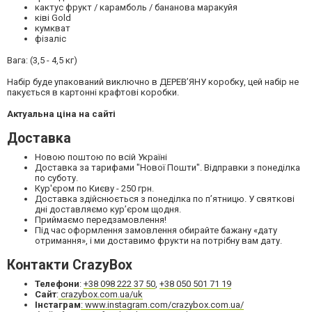
кактус фрукт / карамболь / бананова маракуйя
ківі Gold
кумкват
фізаліс
Вага: (3,5 - 4,5 кг)
Набір буде упакований виключно в ДЕРЕВ’ЯНУ коробку, цей набір не
пакується в картонні крафтові коробки.
Актуальна ціна на сайті
Доставка
Новою поштою по всій Україні
Доставка за тарифами "Нової Пошти". Відправки з понеділка
по суботу.
Кур'єром по Києву - 250 грн.
Доставка здійснюється з понеділка по пʼятницю. У святкові
дні доставляємо кур’єром щодня.
Приймаємо передзамовлення!
Під час оформлення замовлення обирайте бажану «дату
отримання», і ми доставимо фрукти на потрібну вам дату.
Контакти CrazyBox
Телефони
:
+38 098 222 37 50
,
+38 050 501 71 19
Сайт
:
crazybox.com.ua/uk
Інстаграм
: www.instagram.com/crazybox.com.ua/