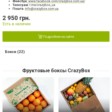
Фейсбук
: www.facebook.com/crazybox.com.ua/
Телеграм
: t.me/crazybox_ua
Пошта
:
info@crazybox.com.ua
2 950 грн.
Есть в наличии
Подробнее на сайте
Бокси (22)
Фруктовые боксы CrazyBox