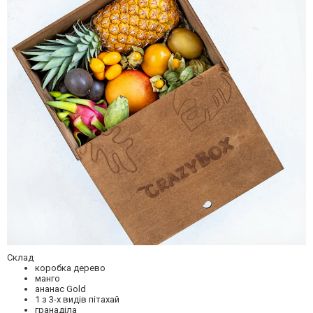
Склад
коробка дерево
манго
ананас Gold
1 з 3-х видів пітахай
гранаділа